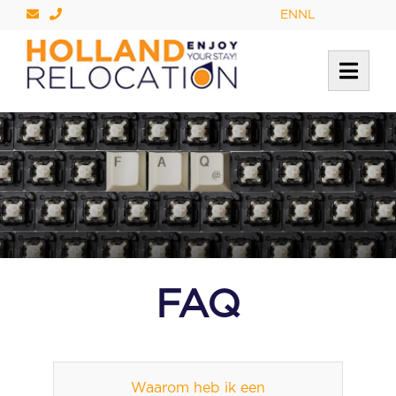
Locale
→
EN
NL
FAQ
Waarom heb ik een